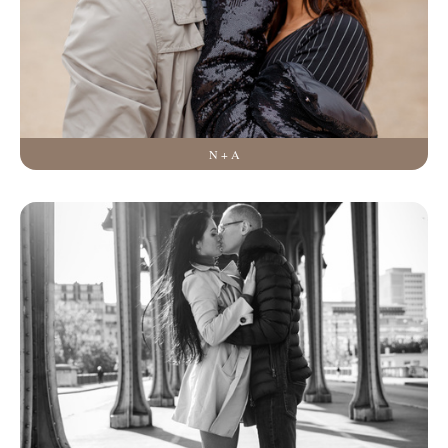
N + A